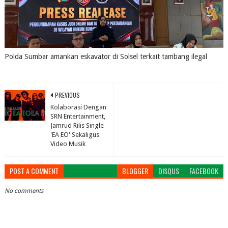
Polda Sumbar amankan eskavator di Solsel terkait tambang ilegal
July 31, 2026
0
PREVIOUS
Kolaborasi Dengan
SRN Entertainment,
Jamrud Rilis Single
'EA EO' Sekaligus
Video Musik
POST A COMMENT
BLOGGER
DISQUS
FACEBOOK
No comments