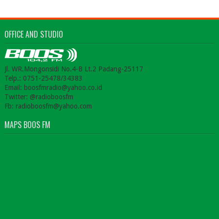
OFFICE AND STUDIO
Jl. WR.Mongonsidi No.4-B Lt.2 Padang-25117
Telp.: 0751-25478/34383
Email: boosfmradio@yahoo.co.id
Twitter: @radioboosfm
Fb: radioboosfm@yahoo.com
MAPS BOOS FM