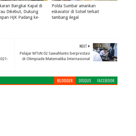
aran Bangkai Kapal di
Polda Sumbar amankan
rau Dikebut, Dukung
eskavator di Solsel terkait
ampan HJK Padang ke-
tambang ilegal
July 31, 2026
0
2026
0
NEXT
Pelajar MTsN 02 Sawahlunto berprestasi
2021-
di Olimpiade Matematika Internasional
BLOGGER
DISQUS
FACEBOOK