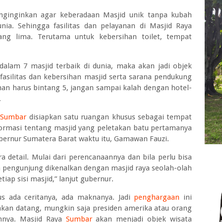
nginginkan agar keberadaan Masjid unik tanpa kubah
nia. Sehingga fasilitas dan pelayanan di Masjid Raya
ng lima. Terutama untuk kebersihan toilet, tempat
alam 7 masjid terbaik di dunia, maka akan jadi objek
asilitas dan kebersihan masjid serta sarana pendukung
nan harus bintang 5, jangan sampai kalah dengan hotel-
.
a
Sumbar
disiapkan satu ruangan khusus sebagai tempat
ormasi tentang masjid yang peletakan batu pertamanya
bernur Sumatera Barat waktu itu, Gamawan Fauzi.
a detail. Mulai dari perencanaannya dan bila perlu bisa
 pengunjung dikenalkan dengan masjid raya seolah-olah
tiap sisi masjid,” lanjut gubernur.
us ada ceritanya, ada maknanya. Jadi
penghargaan
ini
akan datang, mungkin saja presiden amerika atau orang
innya. Masjid Raya
Sumbar
akan menjadi objek wisata