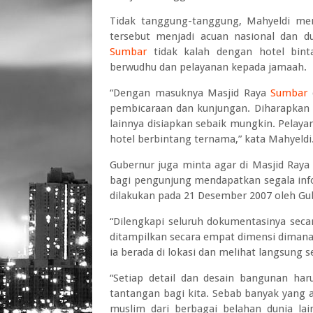
Tidak tanggung-tanggung, Mahyeldi me
tersebut menjadi acuan nasional dan du
Sumbar
tidak kalah dengan hotel binta
berwudhu dan pelayanan kepada jamaah.
“Dengan masuknya Masjid Raya
Sumbar
d
pembicaraan dan kunjungan. Diharapkan f
lainnya disiapkan sebaik mungkin. Pelaya
hotel berbintang ternama,” kata Mahyeldi
Gubernur juga minta agar di Masjid Ray
bagi pengunjung mendapatkan segala inf
dilakukan pada 21 Desember 2007 oleh Gu
“Dilengkapi seluruh dokumentasinya secar
ditampilkan secara empat dimensi dimana
ia berada di lokasi dan melihat langsung se
“Setiap detail dan desain bangunan har
tantangan bagi kita. Sebab banyak yang 
muslim dari berbagai belahan dunia la