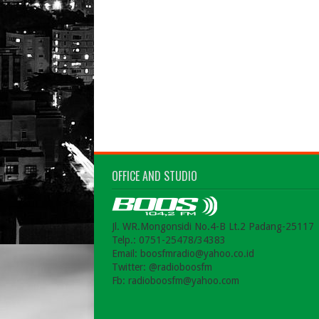
OFFICE AND STUDIO
Jl. WR.Mongonsidi No.4-B Lt.2 Padang-25117
Telp.: 0751-25478/34383
Email: boosfmradio@yahoo.co.id
Twitter: @radioboosfm
Fb: radioboosfm@yahoo.com