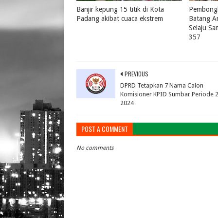
Banjir kepung 15 titik di Kota
Pembongk
Padang akibat cuaca ekstrem
Batang A
Selaju S
August 04, 2026
0
357
July 31, 
PREVIOUS
DPRD Tetapkan 7 Nama Calon
Komisioner KPID Sumbar Periode 
2024
POST A COMMENT
No comments