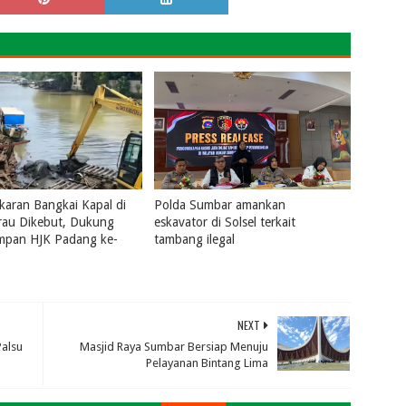
aran Bangkai Kapal di
Polda Sumbar amankan
rau Dikebut, Dukung
eskavator di Solsel terkait
ampan HJK Padang ke-
tambang ilegal
July 31, 2026
0
2026
0
NEXT
alsu
Masjid Raya Sumbar Bersiap Menuju
Pelayanan Bintang Lima