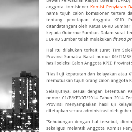
Dewan Perwakilan Rakyat Daerah (DPRD)
anggota komisioner
Komisi Penyiaran D
nama tujuh calon komisioner tertera 
tentang penetapan Anggota KPID Pro
ditandatangani oleh Ketua DPRD Sumbar 
kepada Gubernur Sumbar. Dalam surat te
I DPRD Sumbar telah melakukan
fit and p
Hal itu dilakukan terkait surat Tim Sel
Provinsi Sumatra Barat nomor 06/TIMSEL.
hasil seleksi Calon Anggota KPID Provinsi
“Hasil uji kepatutan dan kelayakan atau
f
memutuskan tujuh orang calon anggota KP
Selanjutnya, sesuai dengan ketentuan Pa
nomor 01/P/KPI/07/2014 Tahun 2014 Te
Provinsi menyampaikan hasil uji kela
ditetapkan secara administrasi oleh guber
“Sehubungan dengan hal tersebut, dimi
sekaligus melantik Anggota Komisi Peny