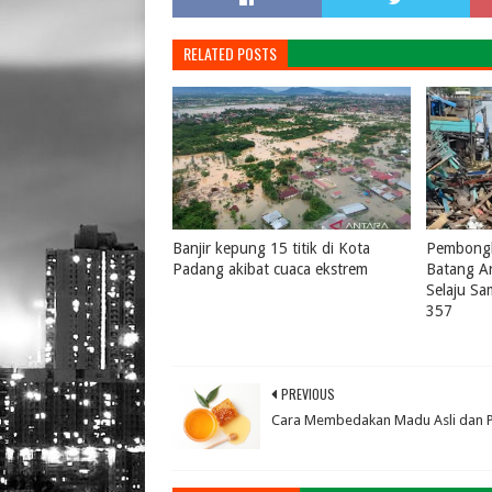
RELATED POSTS
Banjir kepung 15 titik di Kota
Pembongk
Padang akibat cuaca ekstrem
Batang A
Selaju S
August 04, 2026
0
357
July 31, 
PREVIOUS
Cara Membedakan Madu Asli dan P