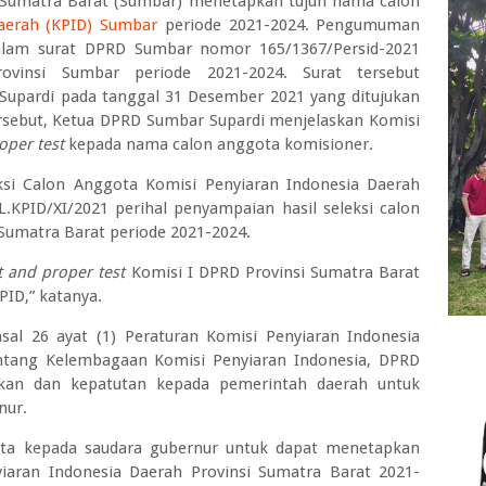
 Sumatra Barat (Sumbar) menetapkan tujuh nama calon
aerah (KPID) Sumbar
periode 2021-2024. Pengumuman
dalam surat DPRD Sumbar nomor 165/1367/Persid-2021
vinsi Sumbar periode 2021-2024. Surat tersebut
Supardi pada tanggal 31 Desember 2021 yang ditujukan
rsebut, Ketua DPRD Sumbar Supardi menjelaskan Komisi
roper test
kepada nama calon anggota komisioner.
eksi Calon Anggota Komisi Penyiaran Indonesia Daerah
KPID/XI/2021 perihal penyampaian hasil seleksi calon
 Sumatra Barat periode 2021-2024.
it and proper test
Komisi I DPRD Provinsi Sumatra Barat
ID,” katanya.
sal 26 ayat (1) Peraturan Komisi Penyiaran Indonesia
ntang Kelembagaan Komisi Penyiaran Indonesia, DPRD
yakan dan kepatutan kepada pemerintah daerah untuk
nur.
nta kepada saudara gubernur untuk dapat menetapkan
iaran Indonesia Daerah Provinsi Sumatra Barat 2021-