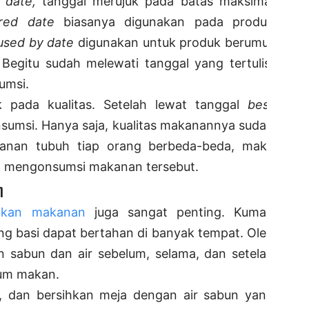
d date,
tanggal merujuk pada batas maksimal
ired date
biasanya digunakan pada produk
used by date
digunakan untuk produk berumur
 Begitu sudah melewati tanggal yang tertulis,
umsi.
k pada kualitas. Setelah lewat tanggal
best
sumsi. Hanya saja, kualitas makanannya sudah
hanan tubuh tiap orang berbeda-beda, maka
at mengonsumsi makanan tersebut.
n
apkan makanan
juga sangat penting. Kuman
 basi dapat bertahan di banyak tempat. Oleh
n sabun dan air sebelum, selama, dan setelah
um makan.
n, dan bersihkan meja dengan air sabun yang