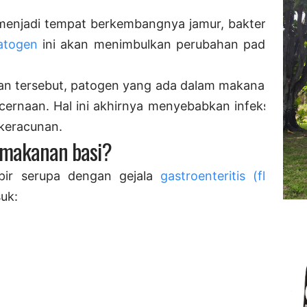
enjadi tempat berkembangnya jamur, bakteri,
atogen
ini akan menimbulkan perubahan pada
n tersebut, patogen yang ada dalam makanan
cernaan. Hal ini akhirnya menyebabkan infeksi
 keracunan.
n makanan basi?
pir serupa dengan gejala
gastroenteritis (flu
uk: