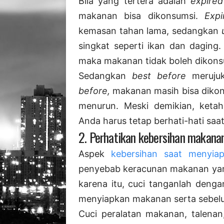
Bila yang tertera adalah
expire
makanan bisa dikonsumsi.
Exp
kemasan tahan lama, sedangkan
singkat seperti ikan dan daging.
maka makanan tidak boleh dikons
Sedangkan
best before
meruju
before,
makanan masih bisa dikon
menurun. Meski demikian, keta
Anda harus tetap berhati-hati sa
2. Perhatikan kebersihan makana
Aspek
kebersihan saat menyi
penyebab keracunan makanan yang
karena itu, cuci tanganlah denga
menyiapkan makanan serta sebel
Cuci peralatan makanan, talena