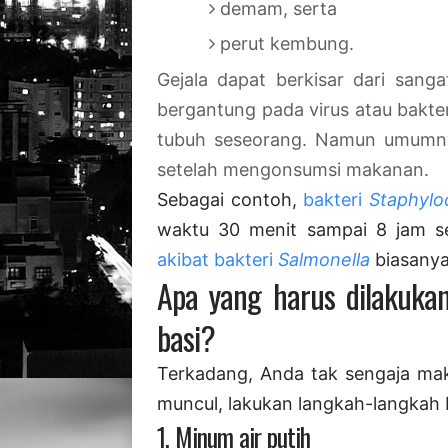
demam, serta
perut kembung.
Gejala dapat berkisar dari sang
bergantung pada virus atau bakte
tubuh seseorang. Namun umumnya
setelah mengonsumsi makanan.
Sebagai contoh,
bakteri
Staphylo
waktu 30 menit sampai 8 jam se
akibat bakteri
Salmonella
biasanya
Apa yang harus dilakukan
basi?
Terkadang, Anda tak sengaja mak
muncul, lakukan langkah-langkah 
1. Minum air putih