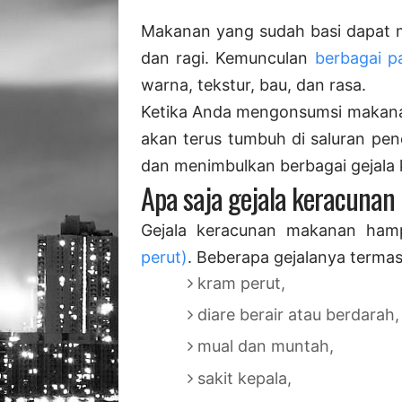
Makanan yang sudah basi dapat m
dan ragi. Kemunculan
berbagai p
warna, tekstur, bau, dan rasa.
Ketika Anda mengonsumsi makana
akan terus tumbuh di saluran pen
dan menimbulkan berbagai gejala
Apa saja gejala keracuna
Gejala keracunan makanan ham
perut)
. Beberapa gejalanya termas
kram perut,
diare berair atau berdarah,
mual dan muntah,
sakit kepala,