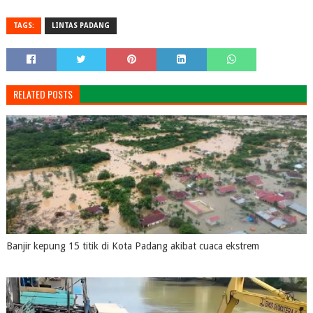
TAGS:
LINTAS PADANG
RELATED POSTS
Banjir kepung 15 titik di Kota Padang akibat cuaca ekstrem
August 04, 2026
0