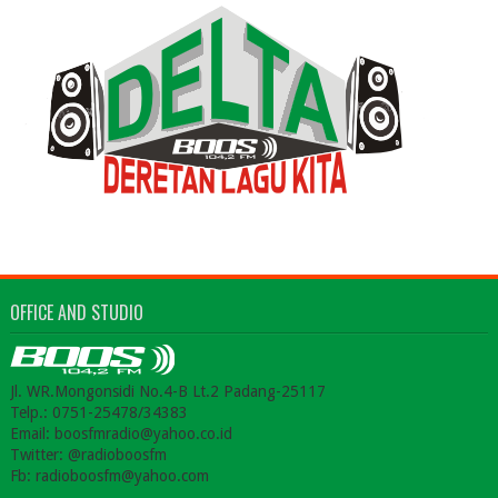
OFFICE AND STUDIO
Jl. WR.Mongonsidi No.4-B Lt.2 Padang-25117
Telp.: 0751-25478/34383
Email: boosfmradio@yahoo.co.id
Twitter: @radioboosfm
Fb: radioboosfm@yahoo.com