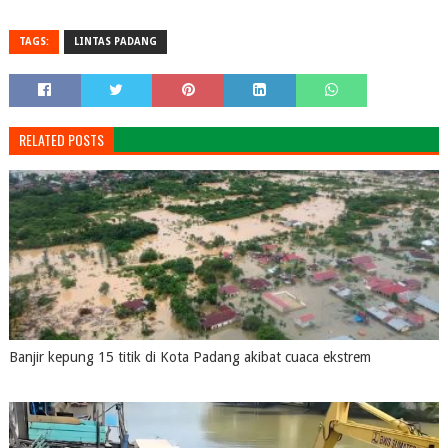
TAGS:
LINTAS PADANG
RELATED POSTS
Banjir kepung 15 titik di Kota Padang akibat cuaca ekstrem
August 04, 2026
0