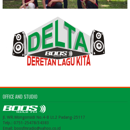
OFFICE AND STUDIO
Jl. WR.Mongonsidi No.4-B Lt.2 Padang-25117
Telp.: 0751-25478/34383
Email: boosfmradio@yahoo.co.id