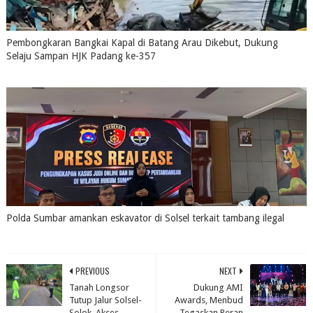
Pembongkaran Bangkai Kapal di Batang Arau Dikebut, Dukung
Selaju Sampan HJK Padang ke-357
July 31, 2026
0
Polda Sumbar amankan eskavator di Solsel terkait tambang ilegal
July 31, 2026
0
PREVIOUS
NEXT
Tanah Longsor
Dukung AMI
Tutup Jalur Solsel-
Awards, Menbud
Solok, Akses
Tegaskan Peran