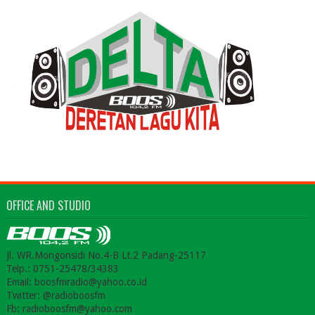
OFFICE AND STUDIO
Jl. WR.Mongonsidi No.4-B Lt.2 Padang-25117
Telp.: 0751-25478/34383
Email: boosfmradio@yahoo.co.id
Twitter: @radioboosfm
Fb: radioboosfm@yahoo.com