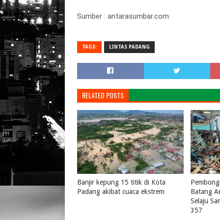
Sumber : antarasumbar.com
TAGS:
LINTAS PADANG
RELATED POSTS
Banjir kepung 15 titik di Kota
Pembongk
Padang akibat cuaca ekstrem
Batang A
Selaju S
August 04, 2026
0
357