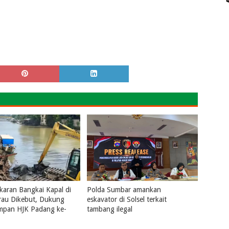
aran Bangkai Kapal di
Polda Sumbar amankan
rau Dikebut, Dukung
eskavator di Solsel terkait
ampan HJK Padang ke-
tambang ilegal
July 31, 2026
0