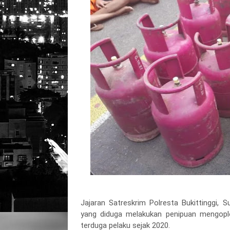
Jajaran Satreskrim Polresta Bukittinggi
yang diduga melakukan penipuan mengoplos
terduga pelaku sejak 2020.