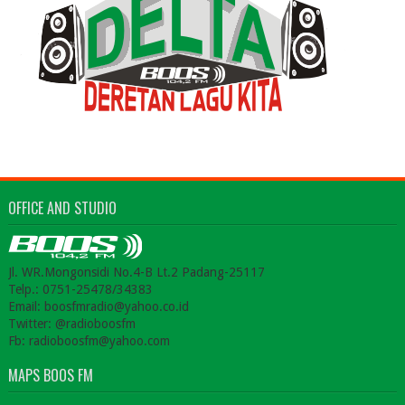
OFFICE AND STUDIO
Jl. WR.Mongonsidi No.4-B Lt.2 Padang-25117
Telp.: 0751-25478/34383
Email: boosfmradio@yahoo.co.id
Twitter: @radioboosfm
Fb: radioboosfm@yahoo.com
MAPS BOOS FM