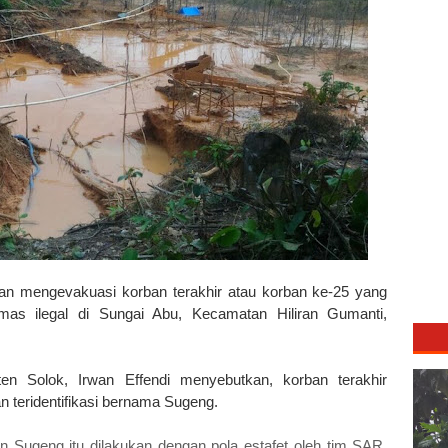
 mengevakuasi korban terakhir atau korban ke-25 yang
mas ilegal di Sungai Abu, Kecamatan Hiliran Gumanti,
 Solok, Irwan Effendi menyebutkan, korban terakhir
n teridentifikasi bernama Sugeng.
n Sugeng itu dilakukan dengan pola estafet oleh tim SAR.