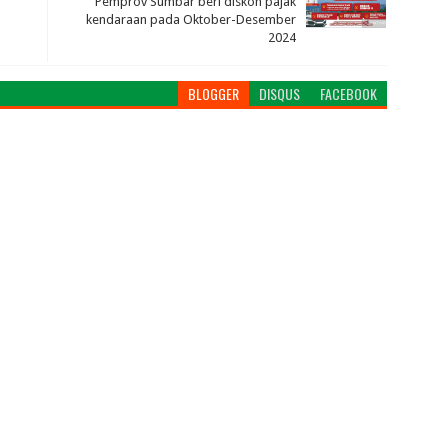
Pemprov Sumbar beri diskon pajak
kendaraan pada Oktober-Desember
2024
BLOGGER
DISQUS
FACEBOOK