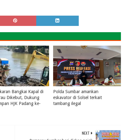
aran Bangkai Kapal di
Polda Sumbar amankan
rau Dikebut, Dukung
eskavator di Solsel terkait
ampan HJK Padang ke-
tambang ilegal
July 31, 2026
0
2026
0
NEXT