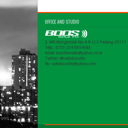
OFFICE AND STUDIO
Jl. WR.Mongonsidi No.4-B Lt.2 Padang-25117
Telp.: 0751-25478/34383
Email: boosfmradio@yahoo.co.id
Twitter: @radioboosfm
Fb: radioboosfm@yahoo.com