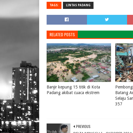
TAGS:
LINTAS PADANG
RELATED POSTS
Banjir kepung 15 titik di Kota
Pembongk
Padang akibat cuaca ekstrem
Batang A
Selaju S
August 04, 2026
0
357
July 31, 
PREVIOUS