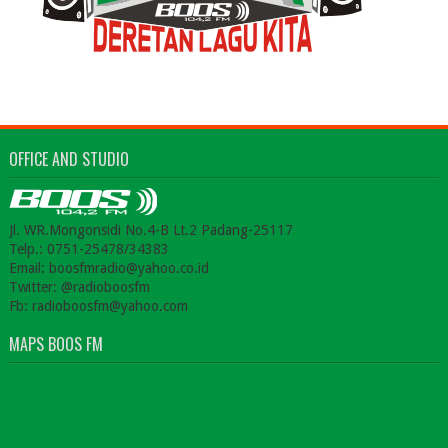
OFFICE AND STUDIO
Jl. WR.Mongonsidi No.4-B Lt.2 Padang-25117
Telp.: 0751-25478/34383
Email: boosfmradio@yahoo.co.id
Twitter: @radioboosfm
Fb: radioboosfm@yahoo.com
MAPS BOOS FM