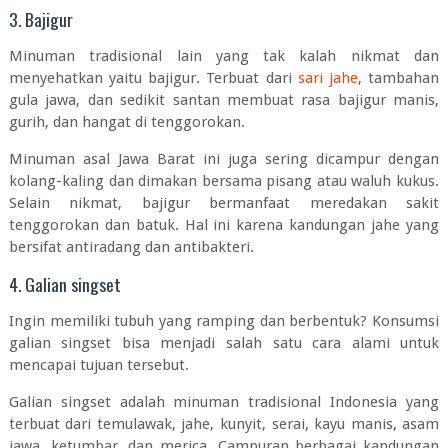
3. Bajigur
Minuman tradisional lain yang tak kalah nikmat dan
menyehatkan yaitu bajigur. Terbuat dari
sari jahe
, tambahan
gula jawa, dan sedikit
santan
membuat rasa bajigur manis,
gurih, dan hangat di tenggorokan.
Minuman asal Jawa Barat ini juga sering dicampur dengan
kolang-kaling
dan dimakan bersama pisang atau waluh kukus.
Selain nikmat, bajigur bermanfaat meredakan sakit
tenggorokan dan batuk. Hal ini karena kandungan jahe yang
bersifat antiradang dan antibakteri.
4. Galian singset
Ingin memiliki tubuh yang ramping dan berbentuk? Konsumsi
galian singset bisa menjadi salah satu cara alami untuk
mencapai tujuan tersebut.
Galian singset adalah minuman tradisional Indonesia yang
terbuat dari
temulawak
, jahe, kunyit, serai, kayu manis, asam
jawa, ketumbar, dan merica. Campuran berbagai kandungan