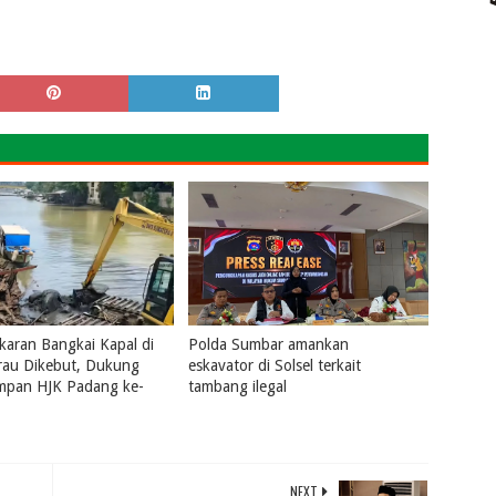
aran Bangkai Kapal di
Polda Sumbar amankan
rau Dikebut, Dukung
eskavator di Solsel terkait
ampan HJK Padang ke-
tambang ilegal
July 31, 2026
0
2026
0
NEXT