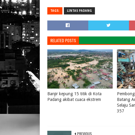
TAGS:
LINTAS PADANG
RELATED POSTS
Banjir kepung 15 titik di Kota
Pembongk
Padang akibat cuaca ekstrem
Batang A
Selaju S
August 04, 2026
0
357
July 31, 
PREVIOUS