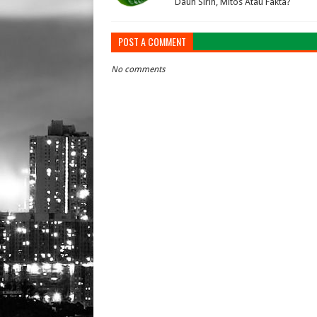
Daun Sirih, Mitos Atau Fakta?
POST A COMMENT
No comments