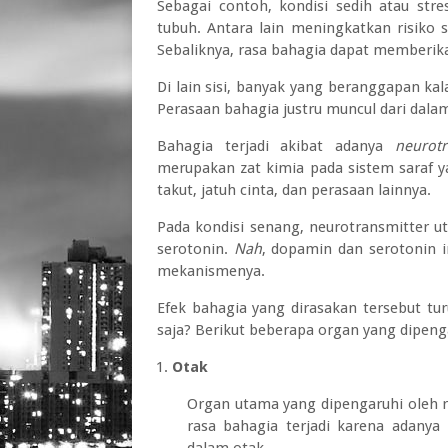
Sebagai contoh, kondisi sedih atau st
tubuh. Antara lain meningkatkan risiko s
Sebaliknya, rasa bahagia dapat memberika
Di lain sisi, banyak yang beranggapan kala
Perasaan bahagia justru muncul dari dala
Bahagia terjadi akibat adanya
neurotr
merupakan zat kimia pada sistem saraf 
takut, jatuh cinta, dan perasaan lainnya.
Pada kondisi senang, neurotransmitter u
serotonin.
Nah
, dopamin dan serotonin 
mekanismenya.
Efek bahagia yang dirasakan tersebut tu
saja? Berikut beberapa organ yang dipeng
Otak
Organ utama yang dipengaruhi oleh ra
rasa bahagia terjadi karena adanya
dalam otak.