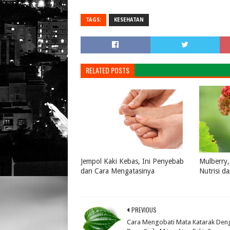
TAGS:
KESEHATAN
RELATED POSTS
Jempol Kaki Kebas, Ini Penyebab
Mulberry,
dan Cara Mengatasinya
Nutrisi d
July 16, 2026
0
July 16, 
PREVIOUS
Cara Mengobati Mata Katarak Den