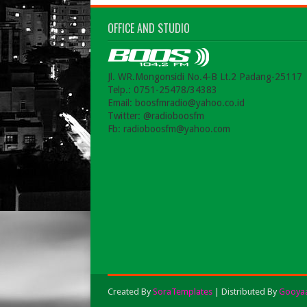
OFFICE AND STUDIO
Jl. WR.Mongonsidi No.4-B Lt.2 Padang-25117
Telp.: 0751-25478/34383
Email: boosfmradio@yahoo.co.id
Twitter: @radioboosfm
Fb: radioboosfm@yahoo.com
Created By
SoraTemplates
| Distributed By
Gooyaa