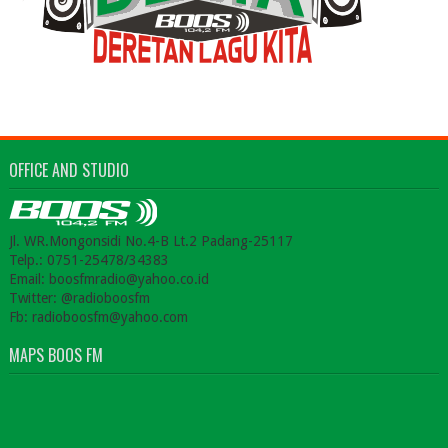
OFFICE AND STUDIO
Jl. WR.Mongonsidi No.4-B Lt.2 Padang-25117
Telp.: 0751-25478/34383
Email: boosfmradio@yahoo.co.id
Twitter: @radioboosfm
Fb: radioboosfm@yahoo.com
MAPS BOOS FM