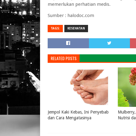
memerlukan perhatian medis.
Sumber : halodoc.com
TAGS:
KESEHATAN
RELATED POSTS
Jempol Kaki Kebas, Ini Penyebab
Mulberry,
dan Cara Mengatasinya
Nutrisi d
July 16, 2026
0
July 16, 