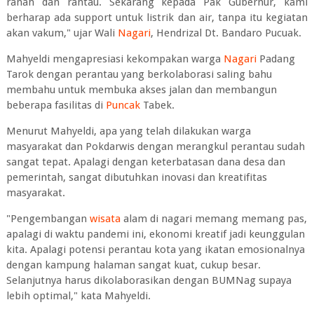
ranah dan rantau. Sekarang kepada Pak Gubernur, kami
berharap ada support untuk listrik dan air, tanpa itu kegiatan
akan vakum," ujar Wali
Nagari
, Hendrizal Dt. Bandaro Pucuak.
Mahyeldi mengapresiasi kekompakan warga
Nagari
Padang
Tarok dengan perantau yang berkolaborasi saling bahu
membahu untuk membuka akses jalan dan membangun
beberapa fasilitas di
Puncak
Tabek.
Menurut Mahyeldi, apa yang telah dilakukan warga
masyarakat dan Pokdarwis dengan merangkul perantau sudah
sangat tepat. Apalagi dengan keterbatasan dana desa dan
pemerintah, sangat dibutuhkan inovasi dan kreatifitas
masyarakat.
"Pengembangan
wisata
alam di nagari memang memang pas,
apalagi di waktu pandemi ini, ekonomi kreatif jadi keunggulan
kita. Apalagi potensi perantau kota yang ikatan emosionalnya
dengan kampung halaman sangat kuat, cukup besar.
Selanjutnya harus dikolaborasikan dengan BUMNag supaya
lebih optimal," kata Mahyeldi.