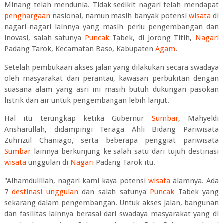
Minang telah mendunia. Tidak sedikit nagari telah mendapat
penghargaan
nasional, namun masih banyak potensi
wisata
di
nagari-nagari lainnya yang masih perlu pengembangan dan
inovasi, salah satunya
Puncak
Tabek, di Jorong Titih,
Nagari
Padang Tarok, Kecamatan Baso, Kabupaten
Agam
.
Setelah pembukaan akses jalan yang dilakukan secara swadaya
oleh masyarakat dan perantau, kawasan perbukitan dengan
suasana alam yang asri ini masih butuh dukungan pasokan
listrik dan air untuk pengembangan lebih lanjut.
Hal itu terungkap ketika Gubernur
Sumbar
, Mahyeldi
Ansharullah, didampingi Tenaga Ahli Bidang Pariwisata
Zuhrizul Chaniago, serta beberapa penggiat pariwisata
Sumbar
lainnya berkunjung ke salah satu dari tujuh destinasi
wisata
unggulan di
Nagari
Padang Tarok itu.
"Alhamdulillah, nagari kami kaya potensi
wisata
alamnya. Ada
7
destinasi unggulan
dan salah satunya
Puncak
Tabek yang
sekarang dalam pengembangan. Untuk akses jalan, bangunan
dan fasilitas lainnya berasal dari swadaya masyarakat yang di