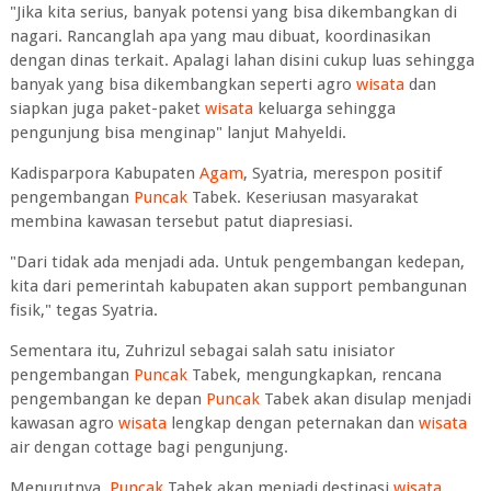
"Jika kita serius, banyak potensi yang bisa dikembangkan di
nagari. Rancanglah apa yang mau dibuat, koordinasikan
dengan dinas terkait. Apalagi lahan disini cukup luas sehingga
banyak yang bisa dikembangkan seperti agro
wisata
dan
siapkan juga paket-paket
wisata
keluarga sehingga
pengunjung bisa menginap" lanjut Mahyeldi.
Kadisparpora Kabupaten
Agam
, Syatria, merespon positif
pengembangan
Puncak
Tabek. Keseriusan masyarakat
membina kawasan tersebut patut diapresiasi.
"Dari tidak ada menjadi ada. Untuk pengembangan kedepan,
kita dari pemerintah kabupaten akan support pembangunan
fisik," tegas Syatria.
Sementara itu, Zuhrizul sebagai salah satu inisiator
pengembangan
Puncak
Tabek, mengungkapkan, rencana
pengembangan ke depan
Puncak
Tabek akan disulap menjadi
kawasan agro
wisata
lengkap dengan peternakan dan
wisata
air dengan cottage bagi pengunjung.
Menurutnya,
Puncak
Tabek akan menjadi destinasi
wisata