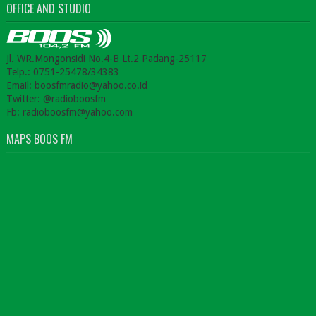
OFFICE AND STUDIO
Jl. WR.Mongonsidi No.4-B Lt.2 Padang-25117
Telp.: 0751-25478/34383
Email: boosfmradio@yahoo.co.id
Twitter: @radioboosfm
Fb: radioboosfm@yahoo.com
MAPS BOOS FM