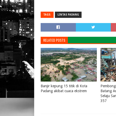
TAGS:
LINTAS PADANG
RELATED POSTS
Banjir kepung 15 titik di Kota
Pembongk
Padang akibat cuaca ekstrem
Batang A
Selaju S
August 04, 2026
0
357
July 31, 