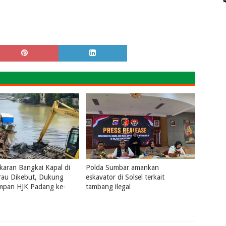
aran Bangkai Kapal di
Polda Sumbar amankan
rau Dikebut, Dukung
eskavator di Solsel terkait
ampan HJK Padang ke-
tambang ilegal
July 31, 2026
0
2026
0