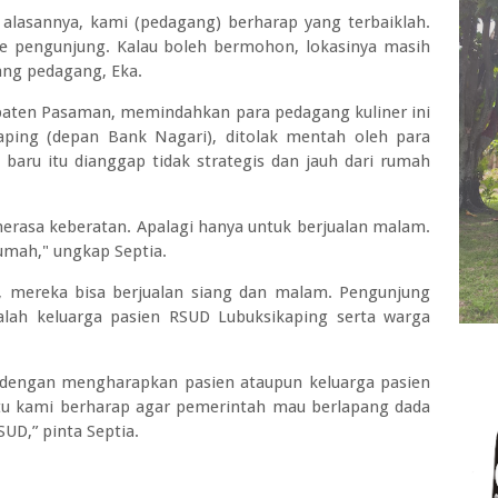
 alasannya, kami (pedagang) berharap yang terbaiklah.
me pengunjung. Kalau boleh bermohon, lokasinya masih
rang pedagang, Eka.
paten Pasaman, memindahkan para pedagang kuliner ini
aping (depan Bank Nagari), ditolak mentah oleh para
i baru itu dianggap tidak strategis dan jauh dari rumah
merasa keberatan. Apalagi hanya untuk berjualan malam.
rumah," ungkap Septia.
ia, mereka bisa berjualan siang dan malam. Pengunjung
dalah keluarga pasien RSUD Lubuksikaping serta warga
i dengan mengharapkan pasien ataupun keluarga pasien
itu kami berharap agar pemerintah mau berlapang dada
UD,” pinta Septia.