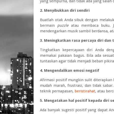
yang sempurna, dan tidak ada yang salah 
2. Menyibukkan diri sendiri
Buatlah otak Anda sibuk dengan melaku
bermain
puzzle
atau membaca buku. Jik
mendengarkan musik sambil berdansa, ata
3. Meningkatkan rasa percaya diri dan 
Tingkatkan kepercayaan diri Anda den
memakai pakaian bagus. Bila ada sesuat
tuntaskan agar tidak menjadi beban pikira
4. Mengendalikan emosi negatif
Afirmasi positif mungkin sulit diterapka
mudah marah, frustrasi, dan tidak sabar
teknik pernapasan,
beristirahat
, atau ber
5. Mengatakan hal positif kepada diri se
Ada banyak sugesti positif yang dapat An