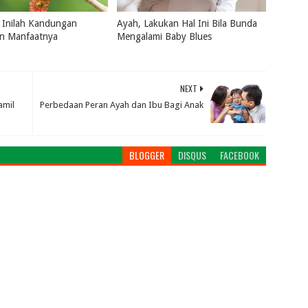
 Inilah Kandungan
Ayah, Lakukan Hal Ini Bila Bunda
an Manfaatnya
Mengalami Baby Blues
2026
0
July 16, 2026
0
NEXT
amil
Perbedaan Peran Ayah dan Ibu Bagi Anak
BLOGGER
DISQUS
FACEBOOK