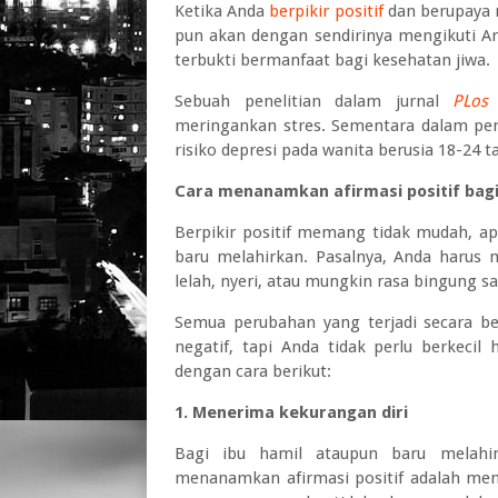
Ketika Anda
berpikir positif
dan berupaya 
pun akan dengan sendirinya mengikuti And
terbukti bermanfaat bagi kesehatan jiwa.
Sebuah penelitian dalam jurnal
PLos
meringankan stres. Sementara dalam pene
risiko depresi pada wanita berusia 18-24 t
Cara menanamkan afirmasi positif bagi
Berpikir positif memang tidak mudah, ap
baru melahirkan. Pasalnya, Anda harus
lelah, nyeri, atau mungkin rasa bingung s
Semua perubahan yang terjadi secara b
negatif, tapi Anda tidak perlu berkecil
dengan cara berikut:
1. Menerima kekurangan diri
Bagi ibu hamil ataupun baru melahi
menanamkan afirmasi positif adalah men