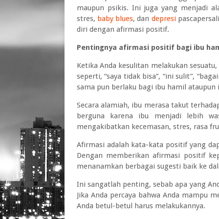
maupun psikis. Ini juga yang menjadi 
stres,
baby blues
,
dan
depresi
pascapersal
diri dengan afirmasi positif.
Pentingnya afirmasi positif bagi ibu ha
Ketika Anda kesulitan melakukan sesuatu, 
seperti, “saya tidak bisa”, “ini sulit”, “b
sama pun berlaku bagi ibu hamil ataupun 
Secara alamiah, ibu merasa takut terhad
berguna karena ibu menjadi lebih wa
mengakibatkan kecemasan, stres, rasa frus
Afirmasi adalah kata-kata positif yang d
Dengan memberikan afirmasi positif kepa
menanamkan berbagai sugesti baik ke da
Ini sangatlah penting, sebab apa yang An
Jika Anda percaya bahwa Anda mampu mel
Anda betul-betul harus melakukannya.