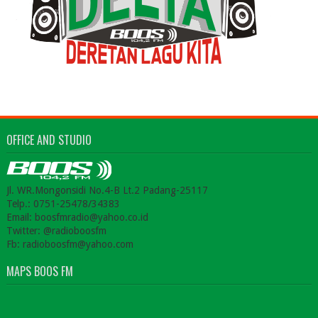
OFFICE AND STUDIO
Jl. WR.Mongonsidi No.4-B Lt.2 Padang-25117
Telp.: 0751-25478/34383
Email: boosfmradio@yahoo.co.id
Twitter: @radioboosfm
Fb: radioboosfm@yahoo.com
MAPS BOOS FM