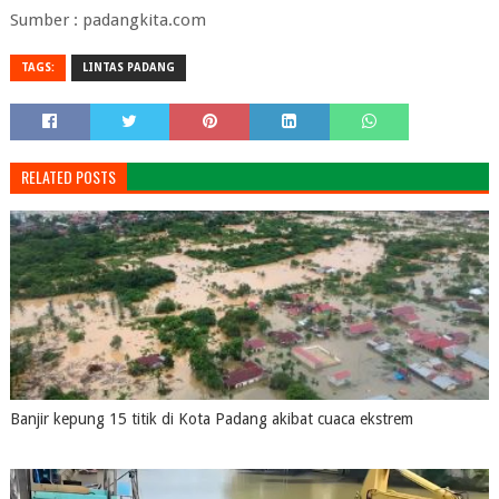
Sumber : padangkita.com
TAGS:
LINTAS PADANG
RELATED POSTS
Banjir kepung 15 titik di Kota Padang akibat cuaca ekstrem
August 04, 2026
0