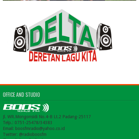
OFFICE AND STUDIO
Jl. WR.Mongonsidi No.4-B Lt.2 Padang-25117
Telp.: 0751-25478/34383
Email: boosfmradio@yahoo.co.id
Twitter: @radioboosfm